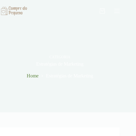
Pular
para
Carrinho
o
conteúdo
CATEGORIA
Estratégias de Marketing
Home
Estratégias de Marketing