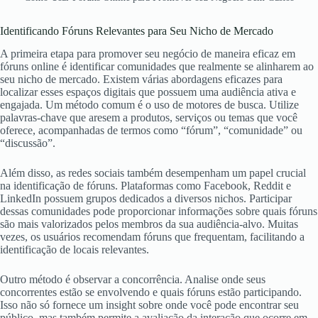
Identificando Fóruns Relevantes para Seu Nicho de Mercado
A primeira etapa para promover seu negócio de maneira eficaz em
fóruns online é identificar comunidades que realmente se alinharem ao
seu nicho de mercado. Existem várias abordagens eficazes para
localizar esses espaços digitais que possuem uma audiência ativa e
engajada. Um método comum é o uso de motores de busca. Utilize
palavras-chave que aresem a produtos, serviços ou temas que você
oferece, acompanhadas de termos como “fórum”, “comunidade” ou
“discussão”.
Além disso, as redes sociais também desempenham um papel crucial
na identificação de fóruns. Plataformas como Facebook, Reddit e
LinkedIn possuem grupos dedicados a diversos nichos. Participar
dessas comunidades pode proporcionar informações sobre quais fóruns
são mais valorizados pelos membros da sua audiência-alvo. Muitas
vezes, os usuários recomendam fóruns que frequentam, facilitando a
identificação de locais relevantes.
Outro método é observar a concorrência. Analise onde seus
concorrentes estão se envolvendo e quais fóruns estão participando.
Isso não só fornece um insight sobre onde você pode encontrar seu
público, mas também permite a avaliação da interação que ocorre em