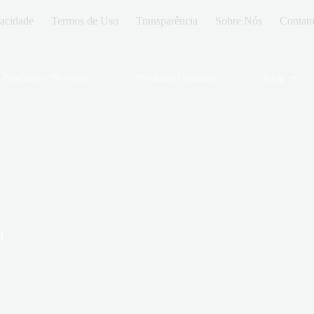
vacidade
Termos de Uso
Transparência
Sobre Nós
Contat
Produtos e Serviços
Produtos Gratuitos
Blog
d